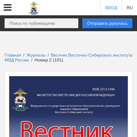
ВХОД
RU
Отправить рукопись
Главная
Журналы
Вестник Восточно-Сибирского института
/
/
МВД России
Номер 2 (101)
/