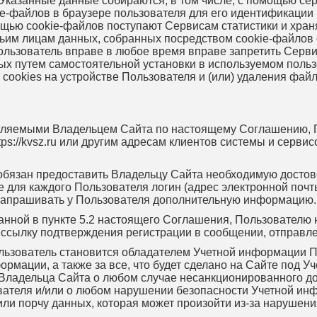
 Указанные данные собираются, в том числе, с помощью се
e-файлов в браузере пользователя для его идентификации 
щью cookie-файлов поступают Сервисам статистики и хран
етьим лицам данных, собранных посредством cookie-файлов
ользователь вправе в любое время вправе запретить Серв
ных путем самостоятельной установки в используемом пол
ookies на устройстве Пользователя и (или) удаления файла
тавляемыми Владельцем Сайта по настоящему Соглашению, 
tps://kvsz.ru или другим адресам клиентов системы и серви
ь обязан предоставить Владельцу Сайта необходимую дост
ля каждого Пользователя логин (адрес электронной почты
запрашивать у Пользователя дополнительную информацию.
анной в пункте 5.2 настоящего Соглашения, Пользователю
ссылку подтверждения регистрации в сообщении, отправле
льзователь становится обладателем Учетной информации Пол
ормации, а также за все, что будет сделано на Сайте под 
ладельца Сайта о любом случае несанкционированного дос
ователя и/или о любом нарушении безопасности Учетной ин
или порчу данных, которая может произойти из-за наруше