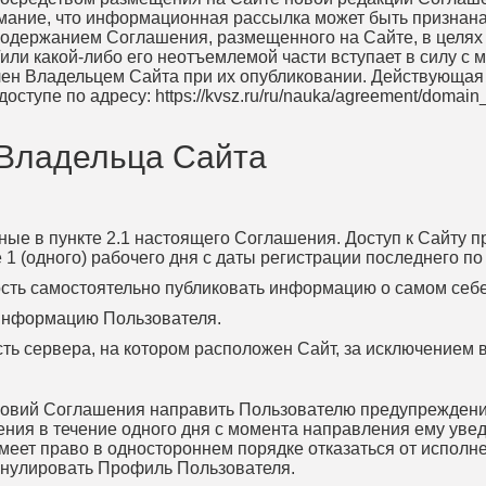
ание, что информационная рассылка может быть признана
 содержанием Соглашения, размещенного на Сайте, в целях
ли какой-либо его неотъемлемой части вступает в силу с 
елен Владельцем Сайта при их опубликовании. Действующая
оступе по адресу: https://kvsz.ru/ru/nauka/agreement/doma
 Владельца Сайта
нные в пункте 2.1 настоящего Соглашения. Доступ к Сайту 
(одного) рабочего дня с даты регистрации последнего по ад
ость самостоятельно публиковать информацию о самом себе
 информацию Пользователя.
ость сервера, на котором расположен Сайт, за исключением
словий Соглашения направить Пользователю предупрежден
ения в течение одного дня с момента направления ему ув
меет право в одностороннем порядке отказаться от исполн
ннулировать Профиль Пользователя.