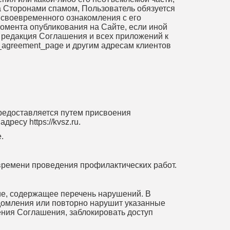
 Сторонами спамом, Пользователь обязуется
 своевременного ознакомления с его
момента опубликования на Сайте, если иной
 редакция Соглашения и всех приложений к
in_agreement_page и другим адресам клиентов
предоставляется путем присвоения
ресу https://kvsz.ru.
.
 времени проведения профилактических работ.
ие, содержащее перечень нарушений. В
едомления или повторно нарушит указанные
ения Соглашения, заблокировать доступ