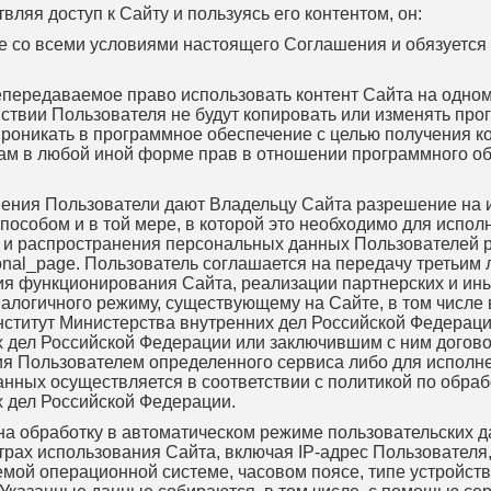
твляя доступ к Сайту и пользуясь его контентом, он:
ие со всеми условиями настоящего Соглашения и обязуется
непередаваемое право использовать контент Сайта на одном
ствии Пользователя не будут копировать или изменять про
роникать в программное обеспечение с целью получения к
лицам в любой иной форме прав в отношении программного 
шения Пользователи дают Владельцу Сайта разрешение на и
особом и в той мере, в которой это необходимо для испо
и и распространения персональных данных Пользователей р
ersonal_page. Пользователь соглашается на передачу третьи
ния функционирования Сайта, реализации партнерских и ин
огичного режиму, существующему на Сайте, в том числе в
ститут Министерства внутренних дел Российской Федерац
 дел Российской Федерации или заключившим с ним договоры
ия Пользователем определенного сервиса либо для исполн
нных осуществляется в соответствии с политикой по обра
х дел Российской Федерации.
у на обработку в автоматическом режиме пользовательских 
рах использования Сайта, включая IP-адрес Пользователя
емой операционной системе, часовом поясе, типе устройст