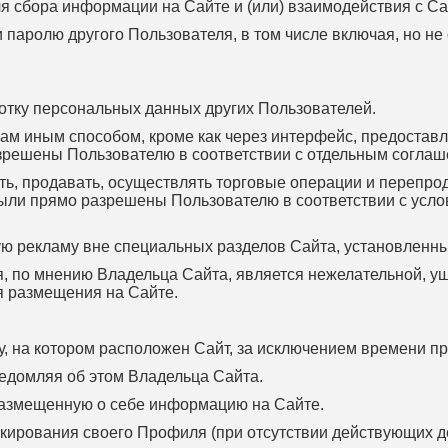
 сбора информации на Сайте и (или) взаимодействия с Са
у и паролю другого Пользователя, в том числе включая, но 
ботку персональных данных других Пользователей.
лугам иным способом, кроме как через интерфейс, предоста
азрешены Пользователю в соответствии с отдельным согла
ать, продавать, осуществлять торговые операции и перепрод
были прямо разрешены Пользователю в соответствии с усл
ую рекламу вне специальных разделов Сайта, установленн
я, по мнению Владельца Сайта, является нежелательной, у
я размещения на Сайте.
еру, на котором расположен Сайт, за исключением времени 
ведомляя об этом Владельца Сайта.
 размещенную о себе информацию на Сайте.
локирования своего Профиля (при отсутствии действующих д