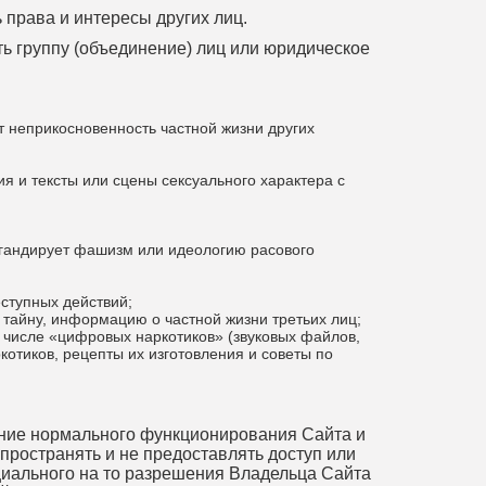
 права и интересы других лиц.
ть группу (объединение) лиц или юридическое
т неприкосновенность частной жизни других
я и тексты или сцены сексуального характера с
агандирует фашизм или идеологию расового
ступных действий;
тайну, информацию о частной жизни третьих лиц;
м числе «цифровых наркотиков» (звуковых файлов,
отиков, рецепты их изготовления и советы по
ение нормального функционирования Сайта и
спространять и не предоставлять доступ или
циального на то разрешения Владельца Сайта