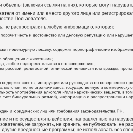
 объекты (включая ссылки на них), которые могут нарушать
ователя от имени или вместо другого лица или регистрирова
честве Пользователя.
ать, не распространять любую информацию, которая:
, порочит честь и достоинство или деловую репутацию или нарушае
ржит нецензурную лексику, содержит порнографические изображени
о обращения с животными;
да, любое подстрекательство к его совершению;
ию расовой, религиозной, этнической ненависти или вражды, проп
 содержит советы, инструкции или руководства по совершению пре
 включая, но не ограничиваясь, государственную и коммерческую 
ьность употребления алкоголя и/или наркотических веществ, в то
а счет бинауральных ритмов), информацию о распространении нарк
ждан и юридических лиц или требования законодательства РФ.
чение и не осуществлять действия, направленные на наруш
ователей, не загружать, не хранить, не публиковать, не ра
 другие вредоносные программы; не использовать без спе