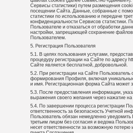
файлах cookies (далее совместно «данные»).
Сервисы статистики) путем размещения cooki
посещении Сайта. Данные, собранные с помо
статистики по использованию и передаче тр
конфиденциальности Сервисов статистики. П
Пользователе и отказаться от обработки дан
настройки, запрещающей сохранение файлов c
Пользователем.
5. Регистрация Пользователя
5.1. В целях пользования услугами, предос
процедуру регистрации на Сайте по адресу ht
Сайте является бесплатной, добровольной.
5.2. При регистрации на Сайте Пользовател
формирования Профиля, включая уникальные д
и имя. Регистрационная форма Сайта может 
5.3. После предоставления информации, указ
выражения своего желания через нажатие на 
5.4. По завершении процесса регистрации По
ответственность за безопасность Учетной инф
Пользователь обязан немедленно уведомить В
третьим лицом без согласия и ведома Польз
несет ответственности за возможную потерю 
пункта Соглашения.