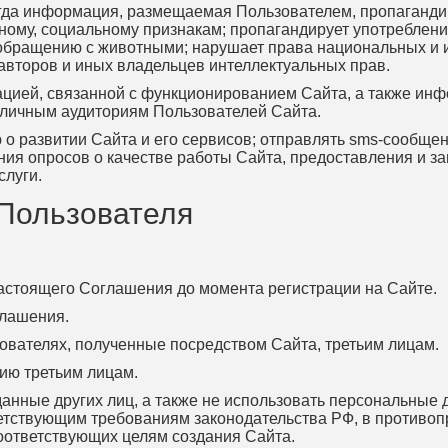
когда информация, размещаемая Пользователем, пропаганд
зному, социальному признакам; пропагандирует употреблени
 обращению с животными; нарушает права национальных и 
авторов и иных владельцев интеллектуальных прав.
мацией, связанной с функционированием Сайта, а также ин
зличным аудиториям Пользователей Сайта.
о развитии Сайта и его сервисов; отправлять sms-сообще
ия опросов о качестве работы Сайта, предоставления и з
слуги.
 Пользователя
настоящего Соглашения до момента регистрации на Сайте.
глашения.
зователях, полученные посредством Сайта, третьим лицам.
ию третьим лицам.
данные других лиц, а также не использовать персональные
етствующим требованиям законодательства РФ, в противоп
оответствующих целям создания Сайта.