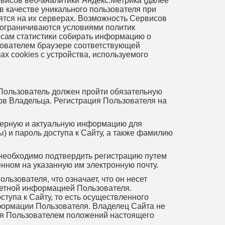
рвисов веб-аналитики Яндекс.Метрика (далее
в качестве уникального пользователя при
ятся на их серверах. Возможность Сервисов
 ограничиваются условиями политик
исам статистики собирать информацию о
ьзователем браузере соответствующей
х cookies с устройства, используемого
Пользователь должен пройти обязательную
сов Владельца. Регистрация Пользователя на
оверную и актуальную информацию для
) и пароль доступа к Сайту, а также фамилию
 необходимо подтвердить регистрацию путем
нном на указанную им электронную почту.
ьзователя, что означает, что он несет
Учетной информацией Пользователя.
тупа к Сайту, то есть осуществленного
формации Пользователя. Владелец Сайта не
ния Пользователем положений настоящего