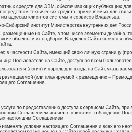
паратных средств для ЭВМ, обеспечивающих публикацию дл
осредством технических средств, применяемых для связи 
 другим адресам клиентов системы и сервисов Владельца.
но-Сибирский институт Министерства внутренних дел Росс
, размещенные на Сайте, в том числе элементы дизайна, т
другие объекты и их подборки. Владелец Сайта является о
Сайта.
нет, в частности Сайта, имеющий свою личную страницу (про
раница Пользователя на Сайте, доступная всем Пользовател
ользователя (логин) и пароль для входа на Сайт, указывае
та размещаемой (или планируемой к размещению – Премод
тоящего Соглашения.
 услуги по предоставлению доступа к сервисам Сайта, при
астоящим Соглашением является принятие, соблюдение Пол
ных настоящим Соглашением.
во изменять условия настоящего Соглашения и всех его нео
осредством размещения на Сайте новой редакции Соглашен