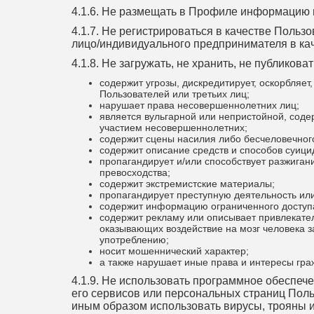
4.1.6. Не размещать в Профиле информацию и
4.1.7. Не регистрироваться в качестве Польз
лицо/индивидуального предпринимателя в ка
4.1.8. Не загружать, не хранить, не публиков
содержит угрозы, дискредитирует, оскорбляет
Пользователей или третьих лиц;
нарушает права несовершеннолетних лиц;
является вульгарной или непристойной, соде
участием несовершеннолетних;
содержит сцены насилия либо бесчеловечног
содержит описание средств и способов суици
пропагандирует и/или способствует разжиган
превосходства;
содержит экстремистские материалы;
пропагандирует преступную деятельность или
содержит информацию ограниченного доступа,
содержит рекламу или описывает привлекател
оказывающих воздействие на мозг человека з
употреблению;
носит мошеннический характер;
а также нарушает иные права и интересы гра
4.1.9. Не использовать программное обеспе
его сервисов или персональных страниц Польз
иным образом использовать вирусы, трояны и