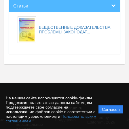
Статьи
ВЕЩЕСТВЕННЫЕ ДОКАЗАТЕЛЬСТВА:
ПРОБЛЕМЫ ЗАКОНОДАТ...
На нашем сайте используются cookie-файлы.
Продолжая пользоваться данным сайтом, вы
подтверждаете свое согласие на
© esiirk.editorum.ru
Согласен
Политика
использование файлов cookie в соответствии с
защиты и
настоящим уведомлением и
Пользовательским
Powered by
ие
обработки
Поддержка
И
соглашением
.
Editorum,
2026
персональных