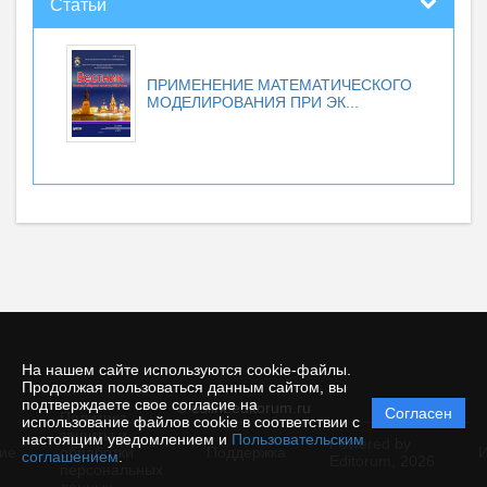
Статьи
ПРИМЕНЕНИЕ МАТЕМАТИЧЕСКОГО
МОДЕЛИРОВАНИЯ ПРИ ЭК...
На нашем сайте используются cookie-файлы.
Продолжая пользоваться данным сайтом, вы
подтверждаете свое согласие на
© esiirk.editorum.ru
Согласен
Политика
использование файлов cookie в соответствии с
защиты и
настоящим уведомлением и
Пользовательским
Powered by
ие
обработки
Поддержка
И
соглашением
.
Editorum,
2026
персональных