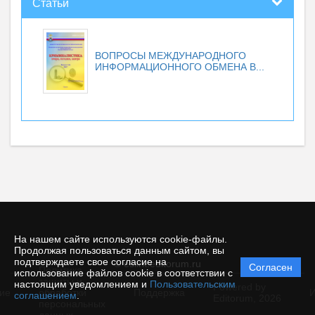
Статьи
ВОПРОСЫ МЕЖДУНАРОДНОГО
ИНФОРМАЦИОННОГО ОБМЕНА В...
На нашем сайте используются cookie-файлы.
Продолжая пользоваться данным сайтом, вы
подтверждаете свое согласие на
© esiirk.editorum.ru
Согласен
Политика
использование файлов cookie в соответствии с
защиты и
настоящим уведомлением и
Пользовательским
Powered by
ие
обработки
Поддержка
И
соглашением
.
Editorum,
2026
персональных