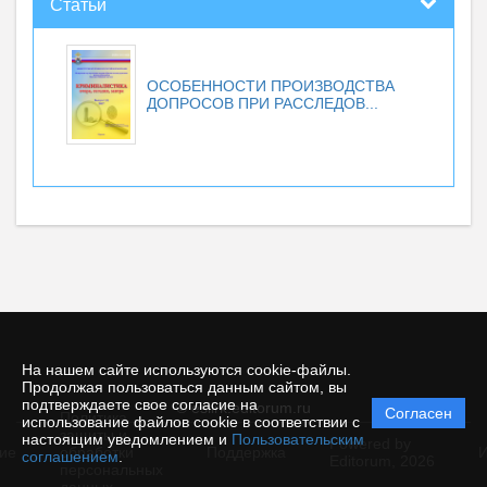
Статьи
ОСОБЕННОСТИ ПРОИЗВОДСТВА
ДОПРОСОВ ПРИ РАССЛЕДОВ...
На нашем сайте используются cookie-файлы.
Продолжая пользоваться данным сайтом, вы
подтверждаете свое согласие на
© esiirk.editorum.ru
Согласен
Политика
использование файлов cookie в соответствии с
защиты и
настоящим уведомлением и
Пользовательским
Powered by
ие
обработки
Поддержка
И
соглашением
.
Editorum,
2026
персональных