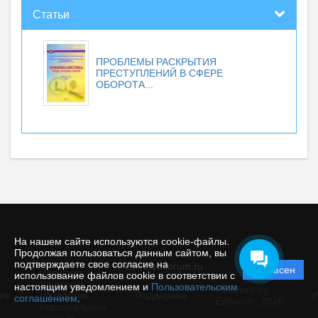
Статьи
ПРОБЛЕМЫ РАСКРЫТИЯ
ПРЕСТУПЛЕНИЙ В СФЕРЕ
ОБОРОТА...
На нашем сайте используются cookie-файлы.
Продолжая пользоваться данным сайтом, вы
подтверждаете свое согласие на
© esiirk.editorum.ru
Согласен
Политика
использование файлов cookie в соответствии с
защиты и
настоящим уведомлением и
Пользовательским
Powered by
ие
обработки
Поддержка
И
соглашением
.
Editorum,
2026
персональных