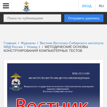
ВХОД
RU
Отправить рукопись
Главная
Журналы
Вестник Восточно-Сибирского института
/
/
МВД России
Номер 1
МЕТОДИЧЕСКИЕ ОСНОВЫ
/
/
КОНСТРУИРОВАНИЯ КОМПЬЮТЕРНЫХ ТЕСТОВ