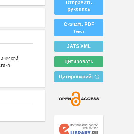
Отправить
рукопись
Скачать PDF
Текст
JATS XML
нической
Цитировать
стика
Цитирований: