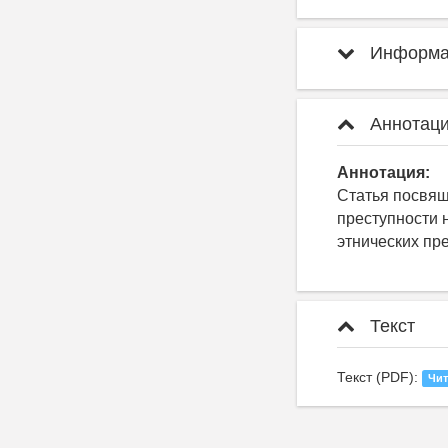
Информац
Аннотаци
Аннотация:
Статья посвящ
преступности 
этнических пр
Текст
Текст (PDF):
Чит