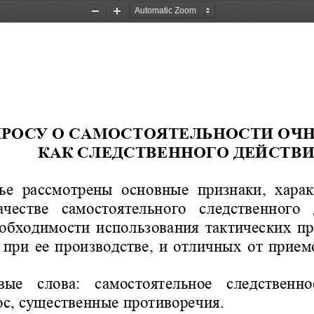
Zoom
Zoom
Out
In
ПРОСУ О САМОСТОЯТЕЛЬНОСТИ ОЧН
КАК СЛЕДСТВЕННОГО ДЕЙСТВ
тье  рассмотрены  основные  признаки,  хар
качестве   самостоятельного   следственного  
еобходимости  использования  тактических п
при ее производстве
, и
отличных от прием
ые   слова:
самостоятельное   следственное
ос, существенные прот
иворечия. 