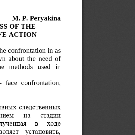
M. P. Peryakina 
SS OF THE 
VE
ACTION
the 
co
n
frontation in as 
w
n  about  the  need  of 
he   methods   used   in 
-
face 
confrontation
, 
ивных  следстве
н
ных 
ием    на    стадии 
ученная    в    ходе 
воляет   установить, 