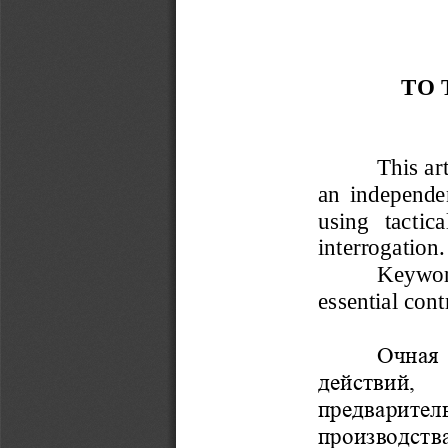
TO 
T
his ar
an  independen
using 
tactica
inte
r
rogation.
Keywor
essential
cont
Очная  
действий,   
пре
д
варитель
произво
д
ств