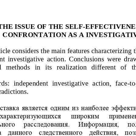
THE ISSUE 
OF THE SELF
-
EFFE
CTIVENE
CONFRONTATION
AS A 
INVESTIGATI
ticle
considers
the main features characterizing
t  investigative  action.  Conclusion
s  were  dra
l   methods 
in   its   realization   different   of 
t
ds:
independent  investigative  action,  face
-
to
radictions.
ставка  является  одним из  наиболее  эффект
 характеризующихся    широким    применен
ного    расследования.    Информация,    пол
а   данного   следственного   действия,   поз