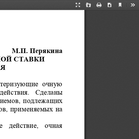
Current
Presentation
Open
Print
Download
Too
View
Mode
М.П. Перякина 
ОЙ СТАВКИ 
ИЯ
актеризующие  очную 
 дейс
твия.   Сделаны 
риемов,  подлеж
а
щих 
ов, прим
е
няемых на 
   действие,   очная 