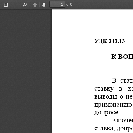
of 6
Toggle
Find
Previous
Next
Sidebar
УДК 343.13 
К ВО
В  ста
ставку   в   
в
ы
воды о  н
применению 
допросе.
Ключев
ставка, допр